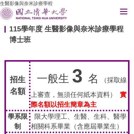
生醫影像與奈米診療學程
跳
到
主
要
115學年度 生醫影像與奈米診療學程
內
博士班
容
區
3
一般生
名
招生
（採取線
名額
上審查，無須任何紙本資料）
實
際名額以招生簡章為主
學系限
限大學理工、生醫、生科、醫學
制
相關科系畢業（含應屆畢業生）