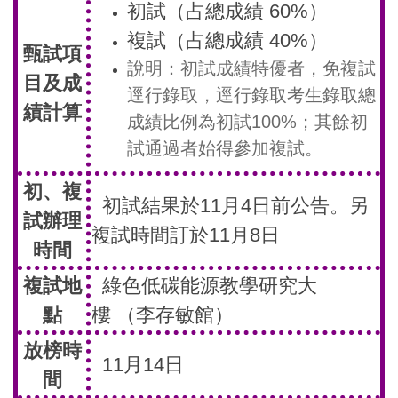
初試（占總成績 60%）
複試（占總成績 40%）
甄試項
說明：初試成績特優者，免複試
目及成
逕行錄取，逕行錄取考生錄取總
績計算
成績比例為初試100%；其餘初
試通過者始得參加複試。
初、複
初試結果於11月4日前公告。另
試辦理
複試時間訂於11月8日
時間
複試地
綠色低碳能源教學研究大
點
樓 （李存敏館）
放榜時
11月14日
間