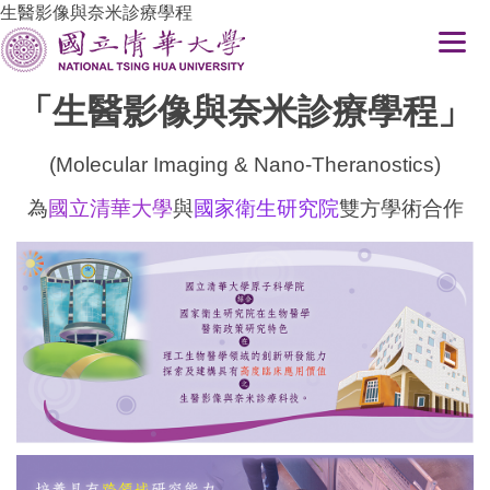
生醫影像與奈米診療學程
跳
到
主
要
「生醫影像與奈米診療學程」
內
容
(Molecular Imaging & Nano-Theranostics)
區
為
國立清華大學
與
國家衛生研究院
雙方學術合作