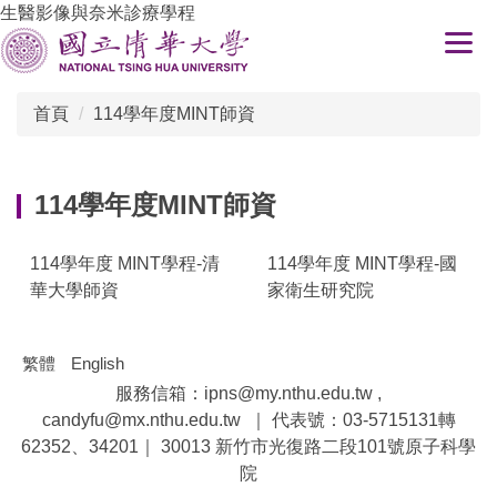
生醫影像與奈米診療學程
跳
到
主
要
首頁
114學年度MINT師資
內
容
區
114學年度MINT師資
114學年度 MINT學程-清
114學年度 MINT學程-國
華大學師資
家衛生研究院
繁體
English
服務信箱：ipns@my.nthu.edu.tw ,
candyfu@mx.nthu.edu.tw ｜ 代表號：03-5715131轉
62352、34201｜ 30013 新竹市光復路二段101號原子科學
院