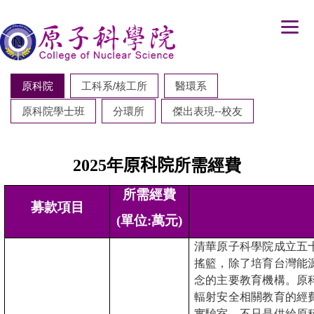
跳
到
主
要
內
原科院
工科系/核工所
醫環系
容
原科院學士班
分環所
傑出表現--校友
區
2025
年
原科院
所需經費
所需經費
募款項目
(
單位
:
萬元
)
清華原子科學院成立五
搖籃，除了培育台灣能
念的主要教育機構。原
輻射安全相關教育的經
實驗室，不只是供給原