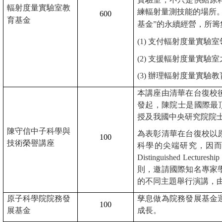
輻射度量實驗室教
練輻射量測技能的場所
600
育基金
基金
”
的永續經營，所籌
(1)
支付輻射度量實驗室
(2)
支援輻射度量實驗室
(3)
辦理輻射度量實驗教
本講座由清華在台復校
發起，陳院士是國際最
授及我國中央研究院院
陳守信中子科學與
為表彰清華在台復校以
100
技術榮譽講座
科學的尖端研究，因
Distinguished Lectureship
則，邀請國際知名專家
的不同主題舉行演講，
原子科學院院務發
孳息做為院務發展基金
100
展基金
成長。