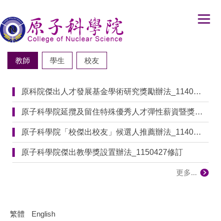
跳
到
主
要
內
教師
學生
校友
容
區
原科院傑出人才發展基金學術研究獎勵辦法_1140926修改
原子科學院延攬及留住特殊優秀人才彈性薪資暨獎勵補助審（1071204）
原子科學院「校傑出校友」候選人推薦辦法_1140526院務會議訂定
原子科學院傑出教學獎設置辦法_1150427修訂
更多...
繁體
English