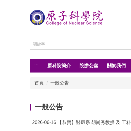
跳
到
主
要
內
容
區
:::
原科院簡介
院辦公室
關於我們
首頁
一般公告
一般公告
2026-06-16
【恭賀】醫環系 胡尚秀教授 及 工科