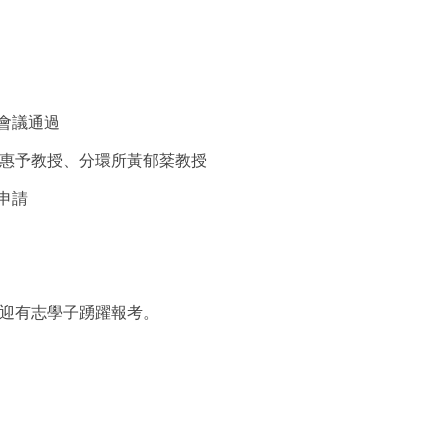
務會議通過
蔡惠予教授、分環所黃郁棻教授
申請
歡迎有志學子踴躍報考。