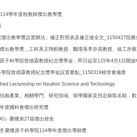
獲114學年度校教師傑出教學獎
新
傑出教學獎設置辦法」修正對照表及修正後全文_1150427院
度傑出教學獎＿工科系王翔郁教授、醫環系李亦淇教授、核工所
學原子科學院曾德霖教授紀念獎學金」即日起至115年4月1日開放
院曾德霖教授紀念獎學金設置要點_1150319校管會備查
d Lectureship on Neutron Science and Technology
大信賴產業」相關學門、研究領域、留學國家及預定錄取名額，
4年度國科會傑出研究獎
9G）榮獲第27屆傑出校友
授 榮獲原子科學院114學年度傑出導師獎