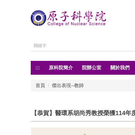
跳
到
主
要
內
容
區
:::
原科院簡介
院辦公室
關於我們
首頁
傑出表現--教師
【恭賀】醫環系胡尚秀教授榮獲114年