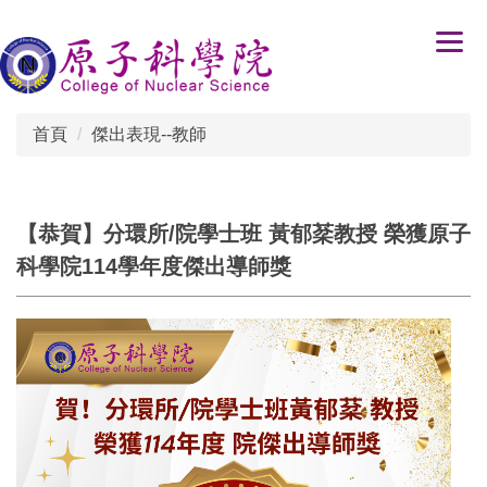
跳
到
主
要
內
首頁
傑出表現--教師
容
區
【恭賀】分環所/院學士班 黃郁棻教授 榮獲原子
科學院114學年度傑出導師獎