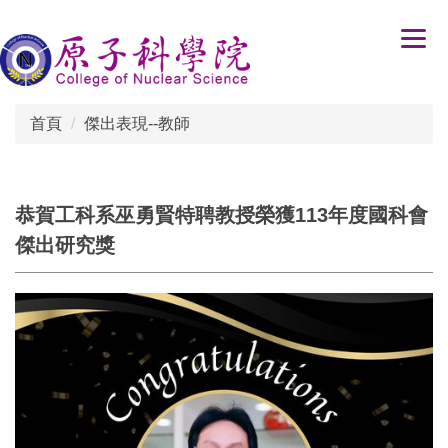
跳
到
主
要
內
首頁
傑出表現--教師
容
區
恭賀工科系巫勇賢特聘教授榮獲113年度國科會
傑出研究獎