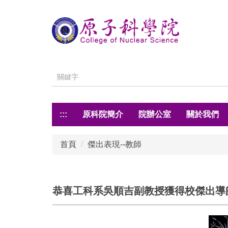
跳
到
主
要
內
容
區
:::
原科院簡介
院辦公室
關於我們
首頁
傑出表現--教師
恭喜工科系吳順吉副教授獲得校傑出導