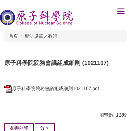
跳
到
主
要
內
首頁
辦法規章／教師
容
區
原子科學院院務會議組成細則 (1021107)
原子科學院院務會議組成細則1021107.pdf
瀏覽數:
1189
友善列印
分享