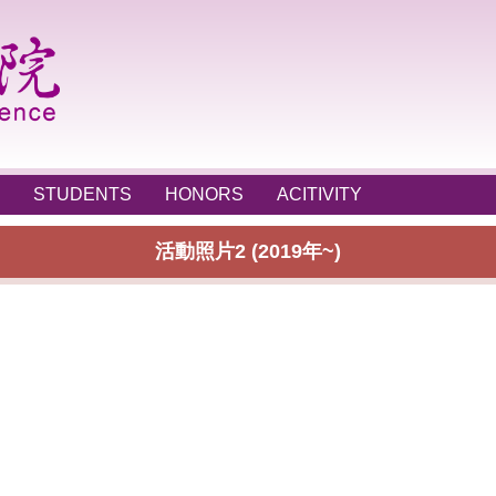
STUDENTS
HONORS
ACITIVITY
活動照片2 (2019年~)