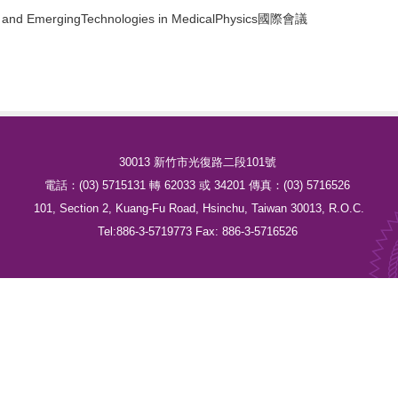
es and EmergingTechnologies in MedicalPhysics國際會議
30013 新竹市光復路二段101號
電話：(03) 5715131 轉 62033 或 34201 傳真：(03) 5716526
101, Section 2, Kuang-Fu Road, Hsinchu, Taiwan 30013, R.O.C.
Tel:886-3-5719773 Fax: 886-3-5716526