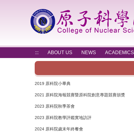
Jump
to
the
main
content
block
:::
ABOUT US
NEWS
ACADEMICS
2019 原科院小畢典
2021 原科院海報競賽暨原科院創意專題競賽頒獎
2023 原科院秋季茶會
2023 原科院教學評鑑實地訪評
2024 原科院歲末年終餐會